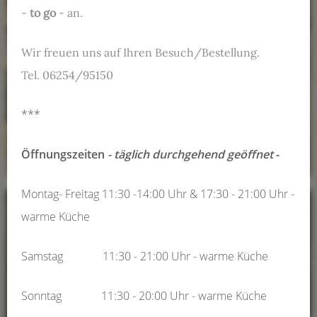
-
to go
- an.
Wir freuen uns auf Ihren Besuch/Bestellung.
Tel. 06254/95150
***
Öffnungszeiten
- täglich durchgehend geöffnet
-
Montag- Freitag 11:30 -14:00 Uhr & 17:30 - 21:00 Uhr -
warme Küche
Samstag 11:30 - 21:00 Uhr - warme Küche
Sonntag 11:30 - 20:00 Uhr - warme Küche