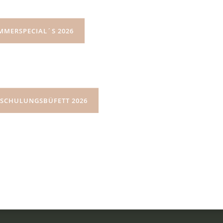
MMERSPECIAL´S 2026
INDLICHE ANFRAGE
IMPRESSUM
DATENSCHUTZ
NSCHULUNGSBÜFETT 2026
T:
+49 6254 9515 0
Lautertal
E:
info@kuralpe.de