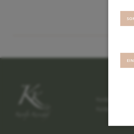
SO
UNVERB
EI
Kuralpe Kreuzhof
Kuralpe 2,
64686
***